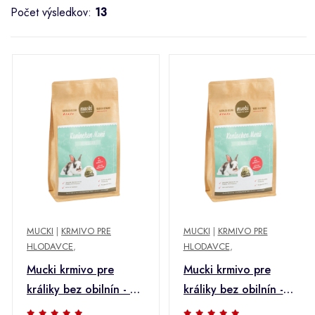
Počet výsledkov:
13
MUCKI
|
KRMIVO PRE
MUCKI
|
KRMIVO PRE
HLODAVCE
,
HLODAVCE
,
Mucki krmivo pre
Mucki krmivo pre
králiky bez obilnín - 2
králiky bez obilnín -
kg
Výhodné balenie: 2 ×