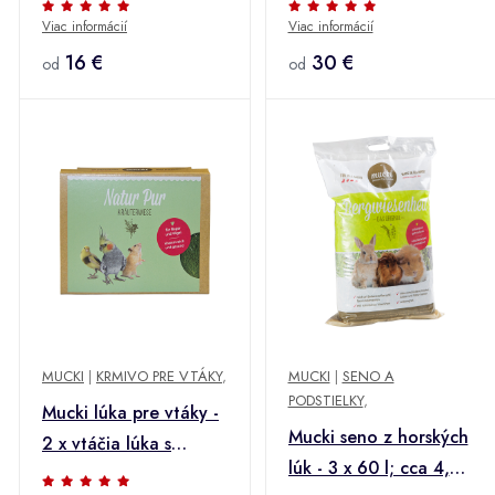
Viac informácií
Viac informácií
2 × 1,5 kg
16 €
30 €
od
od
MUCKI
|
KRMIVO PRE VTÁKY
,
MUCKI
|
SENO A
PODSTIELKY
,
Mucki lúka pre vtáky -
Mucki seno z horských
2 x vtáčia lúka s
lúk - 3 x 60 l; cca 4,8
držadlom