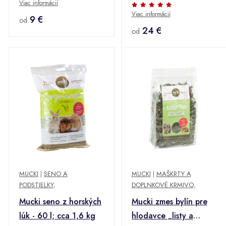
kg
Viac informácií
Viac informácií
9 €
od
24 €
od
MUCKI
|
SENO A
MUCKI
|
MAŠKRTY A
PODSTIELKY
,
DOPLNKOVÉ KRMIVO
,
Mucki seno z horských
Mucki zmes bylín pre
lúk - 60 l; cca 1,6 kg
hlodavce „listy a