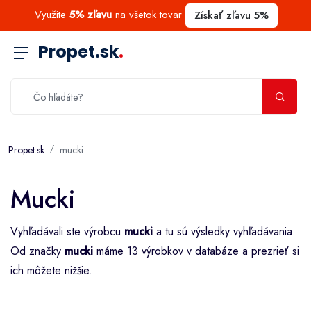
Využite
5% zľavu
na všetok tovar
Získať zľavu 5%
Propet.sk
.
Propet.sk
mucki
Mucki
Vyhľadávali ste výrobcu
mucki
a tu sú výsledky vyhľadávania.
Od značky
mucki
máme 13 výrobkov v databáze a prezrieť si
ich môžete nižšie.