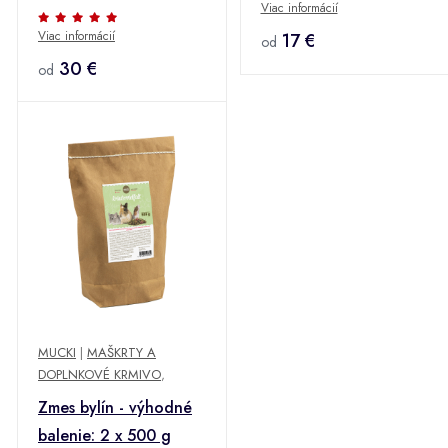
Viac informácií
kvety" - Výhodné
Viac informácií
balenie: 2 x 500 g
17 €
od
30 €
od
MUCKI
|
MAŠKRTY A
DOPLNKOVÉ KRMIVO
,
Zmes bylín - výhodné
balenie: 2 x 500 g