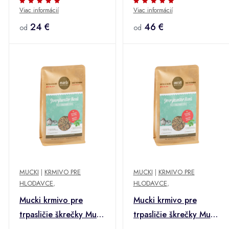
Viac informácií
Viac informácií
1,5 kg
24 €
46 €
od
od
MUCKI
|
KRMIVO PRE
MUCKI
|
KRMIVO PRE
HLODAVCE
,
HLODAVCE
,
Mucki krmivo pre
Mucki krmivo pre
trpasličie škrečky Multi
trpasličie škrečky Multi
Mix - 1,5 kg
Mix - Výhodné balenie: