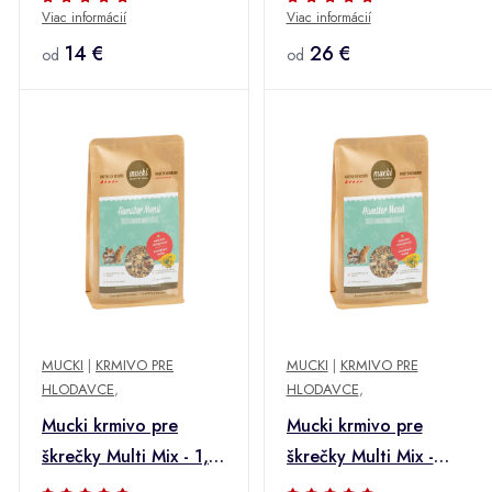
Viac informácií
Viac informácií
2 kg
14 €
26 €
od
od
MUCKI
|
KRMIVO PRE
MUCKI
|
KRMIVO PRE
HLODAVCE
,
HLODAVCE
,
Mucki krmivo pre
Mucki krmivo pre
škrečky Multi Mix - 1,5
škrečky Multi Mix -
kg
Výhodné balenie: 2 ×