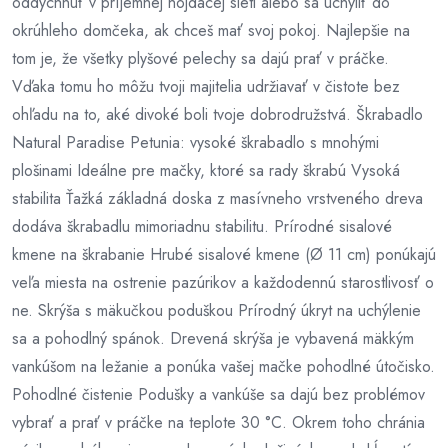
oddýchnuť v príjemnej hojdacej sieti alebo sa uchýliť do
okrúhleho domčeka, ak chceš mať svoj pokoj. Najlepšie na
tom je, že všetky plyšové pelechy sa dajú prať v práčke.
Vďaka tomu ho môžu tvoji majitelia udržiavať v čistote bez
ohľadu na to, aké divoké boli tvoje dobrodružstvá. Škrabadlo
Natural Paradise Petunia: vysoké škrabadlo s mnohými
plošinami Ideálne pre mačky, ktoré sa rady škrabú Vysoká
stabilita Ťažká základná doska z masívneho vrstveného dreva
dodáva škrabadlu mimoriadnu stabilitu. Prírodné sisalové
kmene na škrabanie Hrubé sisalové kmene (Ø 11 cm) ponúkajú
veľa miesta na ostrenie pazúrikov a každodennú starostlivosť o
ne. Skrýša s mäkučkou poduškou Prírodný úkryt na uchýlenie
sa a pohodlný spánok. Drevená skrýša je vybavená mäkkým
vankúšom na ležanie a ponúka vašej mačke pohodlné útočisko.
Pohodlné čistenie Podušky a vankúše sa dajú bez problémov
vybrať a prať v práčke na teplote 30 °C. Okrem toho chránia