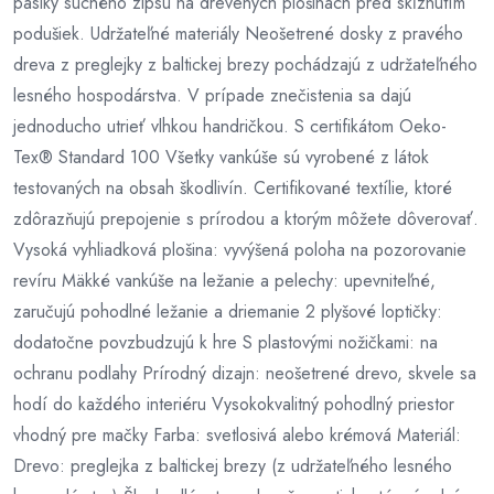
pásiky suchého zipsu na drevených plošinách pred skĺznutím
podušiek. Udržateľné materiály Neošetrené dosky z pravého
dreva z preglejky z baltickej brezy pochádzajú z udržateľného
lesného hospodárstva. V prípade znečistenia sa dajú
jednoducho utrieť vlhkou handričkou. S certifikátom Oeko-
Tex® Standard 100 Všetky vankúše sú vyrobené z látok
testovaných na obsah škodlivín. Certifikované textílie, ktoré
zdôrazňujú prepojenie s prírodou a ktorým môžete dôverovať.
Vysoká vyhliadková plošina: vyvýšená poloha na pozorovanie
revíru Mäkké vankúše na ležanie a pelechy: upevniteľné,
zaručujú pohodlné ležanie a driemanie 2 plyšové loptičky:
dodatočne povzbudzujú k hre S plastovými nožičkami: na
ochranu podlahy Prírodný dizajn: neošetrené drevo, skvele sa
hodí do každého interiéru Vysokokvalitný pohodlný priestor
vhodný pre mačky Farba: svetlosivá alebo krémová Materiál:
Drevo: preglejka z baltickej brezy (z udržateľného lesného