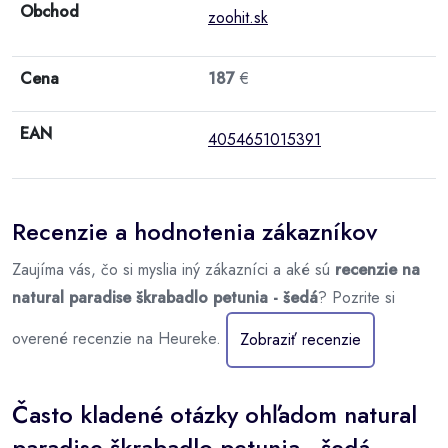
Obchod
zoohit.sk
Cena
187
€
EAN
4054651015391
Recenzie a hodnotenia zákazníkov
Zaujíma vás, čo si myslia iný zákazníci a aké sú
recenzie na
natural paradise škrabadlo petunia - šedá
? Pozrite si
overené recenzie na Heureke.
Zobraziť recenzie
Často kladené otázky ohľadom natural
paradise škrabadlo petunia - šedá