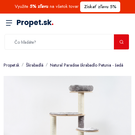
Využite
5% zľavu
na všetok tovar
Získať zľavu 5%
Propet.sk
.
Propet.sk
Škrabadlá
Natural Paradise škrabadlo Petunia - šedá