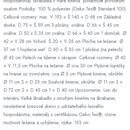
hospodárstva) Škrabadlá v tvare kmeňa: potiahnuté prírodným
sisalom Podušky: 100 % polyester (Oeko-Tex® Standard 100)
Celkové rozmery: max. V 193 × Š 140 × D 68 cm Základná
doska: D 75 × Š 59 cm 3 plošiny: oválna: D 66 × Š 45 cm
oválna: D 50 x Š 35 cm oválna: D 66 × Š 45 cm 1 domček: Ø
42 × V 28 cm Vchod: Š 20 × V 25 cm Plocha na ležanie: Ø
37 cm 1 hojdacia sieť: D 60 × Š 55 cm 1 plošina (na pelech):
Ø 42 cm Pelech na túlenie s okrajom: Celkové rozmery: Ø 42
× V 11,5 cm Plocha na ležanie: Ø cca 30 cm Plyšové loptičky
na hranie so zvončekmi: cca Ø 5 cm Plyšové kmene, okrúhle:
Ø 11 cm 3 × D 25 cm Sisalové kmene, okrúhle: Ø 11 cm 3 ×
D 72 cm 2 × D 45 cm 1 × D 40 cm Upozornenie: Len do
interiéru.Veľké škrabadlo s mnohými kmeňmi na škrabanie,
neošetrené brezové drevo z udržateľného lesného
hospodárstva, materiály s certifikáciou Oeko-Tex®, rôzne
možnosti ležania a uchýlenia, výška: 193 cm