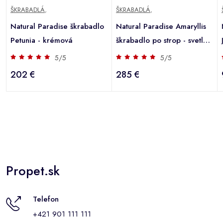
ŠKRABADLÁ
,
ŠKRABADLÁ
,
Natural Paradise škrabadlo
Natural Paradise Amaryllis
Petunia - krémová
škrabadlo po strop - svetlo
šedá (2 balíky*)
5/5
5/5
202 €
285 €
Propet.sk
Telefon
+421 901 111 111