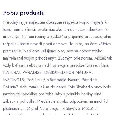
Popis produktu
Prírodný raj je najlepším dôkazom rešpektu tvojho majiteľa k
tomu, čím a kým si: oveľa viac ako len domácim miláčikom. Si
milovaným členom rodiny a zaslúžiš si príjemné prostredie plné
rešpektu, ktoré navodí pocit domova. To je to, na čom vášnivo
pracujeme. Nadšene usilujeme o to, aby sa domov tvojho
majiteľa stal tvojím prirodzeným životným priestorom. Môžeš tak
vždy byť sám sebou a riadiť sa svojimi prirodzenými inštinktmi.
NATURAL PARADISE. DESIGNED FOR NATURAL
INSTINCTS. Počul si už o škrabadle Natural Paradise
Petunia? Ach, zamiluješ sa do neho! Toto škrabadlo snov bolo
navrhnuté špeciálne pre teba, aby ti ponúklo hodiny plné
zábavy a pohodlia. Predstavte si, ako odpočívaš na mnohých
plošinách a máš prehľad o svojom kráľovstve. Môžeš si