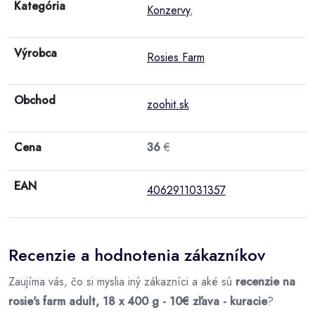
Kategória
Konzervy
,
Výrobca
Rosies Farm
Obchod
zoohit.sk
Cena
36
€
EAN
4062911031357
Recenzie a hodnotenia zákazníkov
Zaujíma vás, čo si myslia iný zákazníci a aké sú
recenzie na
rosie's farm adult, 18 x 400 g - 10€ zľava - kuracie
?