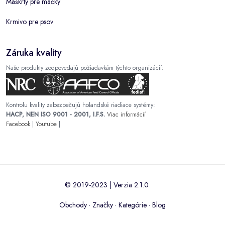
Maškrty pre mačky
Krmivo pre psov
Záruka kvality
Naše produkty zodpovedajú požiadavkám týchto organizácií:
Kontrolu kvality zabezpečujú holandské riadiace systémy:
HACP, NEN ISO 9001 - 2001, I.F.S.
Viac informácií
Facebook
|
Youtube
|
© 2019-2023 | Verzia 2.1.0
Obchody
·
Značky
·
Kategórie
·
Blog