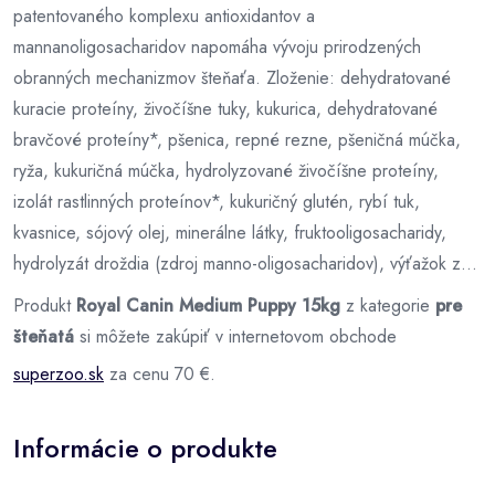
patentovaného komplexu antioxidantov a
mannanoligosacharidov napomáha vývoju prirodzených
obranných mechanizmov šteňaťa. Zloženie: dehydratované
kuracie proteíny, živočíšne tuky, kukurica, dehydratované
bravčové proteíny*, pšenica, repné rezne, pšeničná múčka,
ryža, kukuričná múčka, hydrolyzované živočíšne proteíny,
izolát rastlinných proteínov*, kukuričný glutén, rybí tuk,
kvasnice, sójový olej, minerálne látky, fruktooligosacharidy,
hydrolyzát droždia (zdroj manno-oligosacharidov), výťažok z...
Produkt
Royal Canin Medium Puppy 15kg
z kategorie
pre
šteňatá
si môžete zakúpiť v internetovom obchode
superzoo.sk
za cenu 70 €.
Informácie o produkte