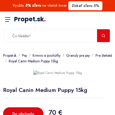
Využite
5% zľavu
na všetok tovar
Získať zľavu 5%
Propet.sk
.
Propet.sk
Psy
Krmivo a pochúťky
Granuly pre psy
Pre šteňatá
Royal Canin Medium Puppy 15kg
Royal Canin Medium Puppy 15kg
70 €
Do obchodu