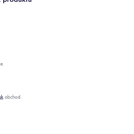
e.
sk
obchod.