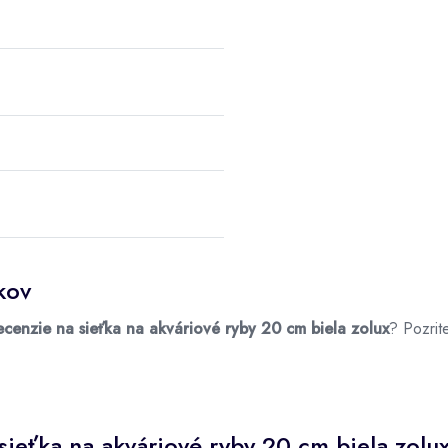
kov
ecenzie na sieťka na akváriové ryby 20 cm biela zolux
? Pozrit
ieťka na akváriové ryby 20 cm biela zolu