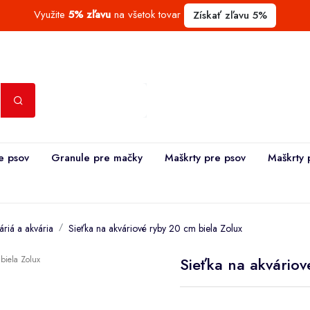
Využite
5% zľavu
na všetok tovar
Získať zľavu 5%
e psov
Granule pre mačky
Maškrty pre psov
Maškrty 
áriá a akvária
Sieťka na akváriové ryby 20 cm biela Zolux
Sieťka na akváriov