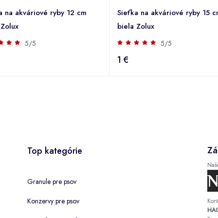
a na akváriové ryby 12 cm
Sieťka na akváriové ryby 15 
 Zolux
biela Zolux
5/5
5/5
1 €
Zá
Top kategórie
Naš
Granule pre psov
Konzervy pre psov
Kont
HAC