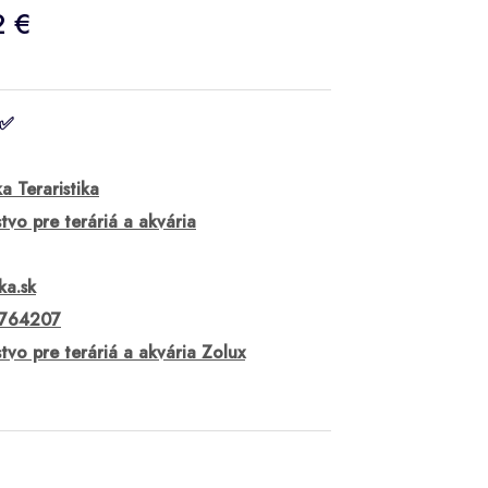
2 €
 ✅
ka Teraristika
stvo pre teráriá a akvária
ka.sk
764207
stvo pre teráriá a akvária Zolux