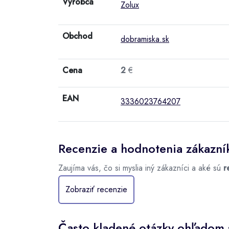
Výrobca
Zolux
Obchod
dobramiska.sk
Cena
2
€
EAN
3336023764207
Recenzie a hodnotenia zákazní
Zaujíma vás, čo si myslia iný zákazníci a aké sú
r
Zobraziť recenzie
Často kladené otázky ohľadom s