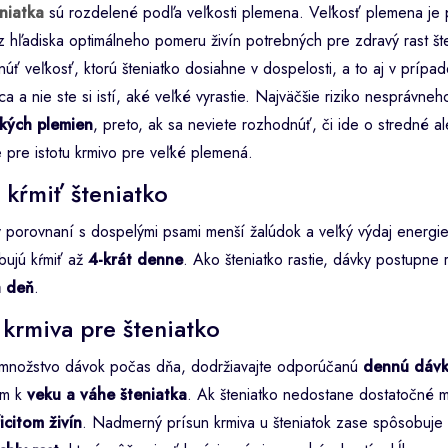
niatka
sú rozdelené podľa veľkosti plemena. Veľkosť plemena je 
 z hľadiska optimálneho pomeru živín potrebných pre zdravý rast št
úť veľkosť, ktorú šteniatko dosiahne v dospelosti, a to aj v prípade
ca a nie ste si istí, aké veľké vyrastie. Najväčšie riziko nesprávne
ľkých plemien
, preto, ak sa neviete rozhodnúť, či ide o stredné a
 pre istotu krmivo pre veľké plemená.
 kŕmiť šteniatko
v porovnaní s dospelými psami menší žalúdok a veľký výdaj energie
bujú kŕmiť až
4-krát denne
. Ako šteniatko rastie, dávky postupne
a deň
.
krmiva pre šteniatko
množstvo dávok počas dňa, dodržiavajte odporúčanú
dennú dávk
m k
veku a váhe šteniatka
. Ak šteniatko nedostane dostatočné m
icitom živín
. Nadmerný prísun krmiva u šteniatok zase spôsobuje