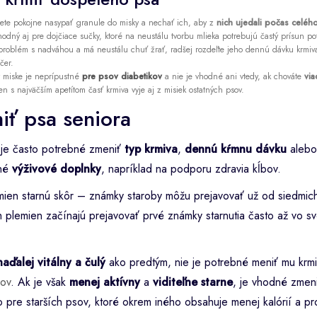
te pokojne nasypať granule do misky a nechať ich, aby z
nich ujedali počas celéh
odný aj pre dojčiace sučky, ktoré na neustálu tvorbu mlieka potrebujú častý prísun pot
problém s nadváhou a má neustálu chuť žrať, radšej rozdeľte jeho dennú dávku krmi
čer.
 miske je neprípustné
pre psov diabetikov
a nie je vhodné ani vtedy, ak chováte
via
en s najväčším apetítom časť krmiva vyje aj z misiek ostatných psov.
iť psa seniora
 je často potrebné zmeniť
typ krmiva
,
dennú kŕmnu dávku
alebo
né
výživové doplnky
, napríklad na podporu zdravia kĺbov.
mien starnú skôr – známky staroby môžu prejavovať už od siedmic
 plemien začínajú prejavovať prvé známky starnutia často až vo svo
naďalej vitálny a čulý
ako predtým, nie je potrebné meniť mu krm
rov
. Ak je však
menej aktívny
a
viditeľne starne
, je vhodné zmen
o pre starších psov, ktoré okrem iného obsahuje menej kalórií a pr