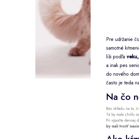
Pre udržanie čo
samotné kŕmen
líši podľa
veku,
a inak pes seni
do nového domu,
často je teda n
Na čo n
Bez ohľadu na to, č
Tá by mala chvíľu od
Pri výpočte dennej d
by mali tvoriť max
Ako kŕm