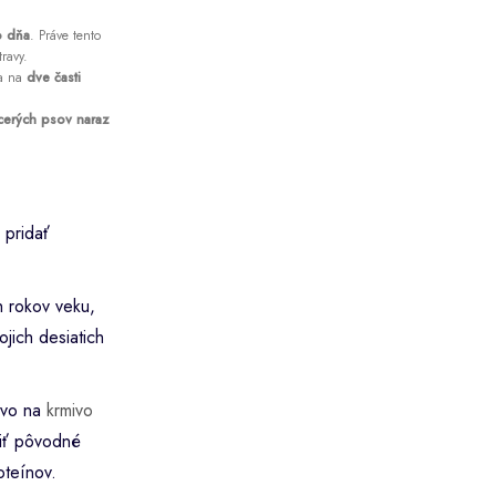
o dňa
. Práve tento
ravy.
va na
dve časti
cerých psov naraz
 pridať
h rokov veku,
jich desiatich
ivo na
krmivo
iť pôvodné
oteínov.