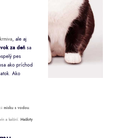
krmiva
, ale aj
ávok za deň
sa
ospelý pes
 psa ako príchod
iatok. Ako
cii
misku s vodou
.
ín a kalórií.
Maškrty
omu