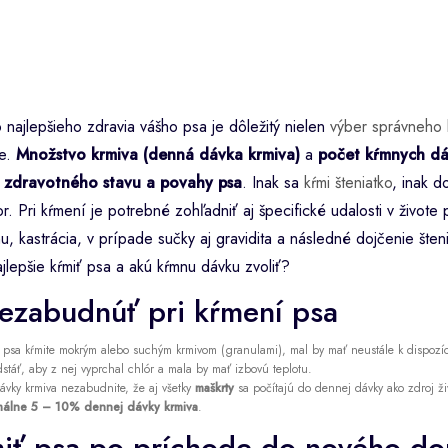
 najlepšieho zdravia vášho psa je dôležitý nielen
výber správneho 
ie.
Množstvo krmiva (denná dávka krmiva)
a
počet kŕmnych d
 zdravotného stavu a povahy psa
. Inak sa
kŕmi šteniatko
, inak d
or. Pri kŕmení je potrebné zohľadniť aj špecifické udalosti v živote
 kastrácia, v prípade sučky aj gravidita a následné dojčenie šten
ajlepšie kŕmiť psa a akú kŕmnu dávku zvoliť?
ezabudnúť pri kŕmení psa
i psa kŕmite mokrým alebo suchým krmivom (granulami), mal by mať neustále k dispozí
stáť, aby z nej vyprchal chlór a mala by mať izbovú teplotu.
ávky krmiva nezabudnite, že aj všetky
maškrty
sa počítajú do dennej dávky ako zdroj živ
imálne 5 – 10% dennej dávky krmiva
.
iť psa po príchode do nového d