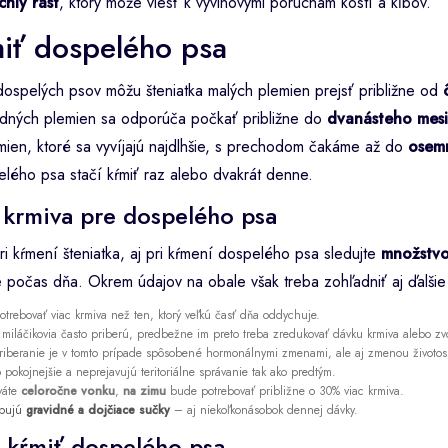
hly rast
, ktorý môže viesť k vývinovými poruchám kostí a kĺbov.
iť dospelého psa
ospelých psov môžu šteniatka malých plemien prejsť približne od
redných plemien sa odporúča počkať približne do
dvanásteho mes
mien, ktoré sa vyvíjajú najdlhšie, s prechodom čakáme až do
osem
lého psa stačí kŕmiť raz alebo dvakrát denne.
krmiva pre dospelého psa
 kŕmení šteniatka, aj pri kŕmení dospelého psa sledujte
množstvo
počas dňa. Okrem údajov na obale však treba zohľadniť aj ďalšie
trebovať viac krmiva než ten, ktorý veľkú časť dňa oddychuje.
iláčikovia často priberú, predbežne im preto treba zredukovať dávku krmiva alebo zv
Priberanie je v tomto prípade spôsobené hormonálnymi zmenami, ale aj zmenou životosp
o pokojnejšie a neprejavujú teritoriálne správanie tak ako predtým.
váte
celoročne vonku
,
na zimu
bude potrebovať približne o 30% viac krmiva.
ebujú
gravidné a dojčiace sučky
– aj niekoľkonásobok dennej dávky.
 kŕmiť dospelého psa