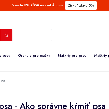
Využite
5% zľavu
na všetok tovar
Získať zľavu 5%
e psov
Granule pre mačky
Maškrty pre psov
Maškrty 
 psa
psa - Ako správne kŕmiť psa