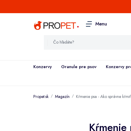
.
Menu
Konzervy
Granule pre psov
Konzervy pr
Propet.sk
Magazín
Kŕmenie psa - Ako správne kŕmiť
Kŕmenie 