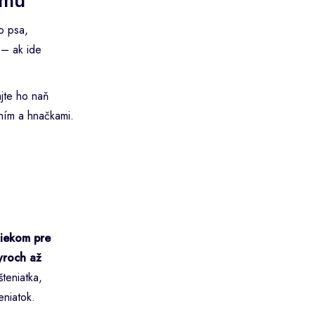
o psa,
– ak ide
jte ho naň
aním a hnačkami.
iekom pre
yroch až
teniatka,
eniatok.