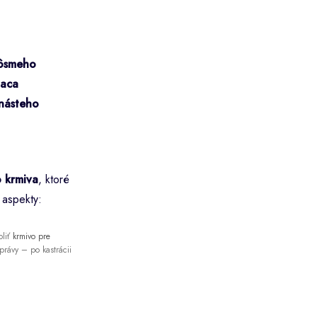
ôsmeho
iaca
násteho
 krmiva
, ktoré
 aspekty:
oliť
krmivo pre
rávy – po kastrácii