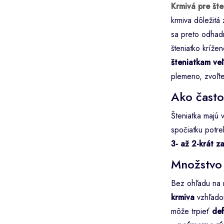
Krmivá pre šte
krmiva dôležitá
sa preto odhadn
šteniatko krížen
šteniatkam ve
plemeno, zvoľte
Ako často
Šteniatka majú 
spočiatku potre
3- až 2-krát z
Množstvo 
Bez ohľadu na 
krmiva
vzhľado
môže trpieť
def