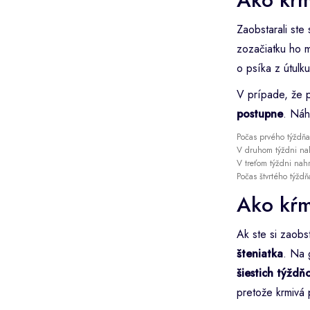
Zaobstarali ste
zozačiatku ho 
o psíka z útulku
V prípade, že p
postupne
. Náh
Počas prvého týždňa
V druhom týždni na
V treťom týždni nah
Počas štvrtého týždň
Ako kŕm
Ak ste si zaobs
šteniatka
. Na 
šiestich týždň
pretože krmivá 