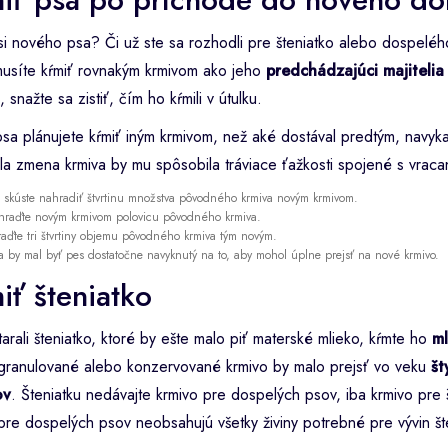
 si nového psa? Či už ste sa rozhodli pre šteniatko alebo dospeléh
musíte kŕmiť rovnakým krmivom ako jeho
predchádzajúci majitelia
, snažte sa zistiť, čím ho kŕmili v útulku.
sa plánujete kŕmiť iným krmivom, než aké dostával predtým, navyka
la zmena krmiva by mu spôsobila tráviace ťažkosti spojené s vrac
 skúste nahradiť štvrtinu množstva pôvodného krmiva novým krmivom.
hraďte novým krmivom polovicu pôvodného krmiva.
raďte tri štvrtiny objemu pôvodného krmiva tým novým.
a by mal byť pes dostatočne navyknutý na to, aby mohol úplne prejsť na nové krmivo.
iť šteniatko
tarali šteniatko, ktoré by ešte malo piť materské mlieko, kŕmte ho
ml
granulované alebo konzervované krmivo by malo prejsť vo veku
št
ov
. Šteniatku nedávajte krmivo pre dospelých psov, iba krmivo pre š
pre dospelých psov neobsahujú všetky živiny potrebné pre vývin št