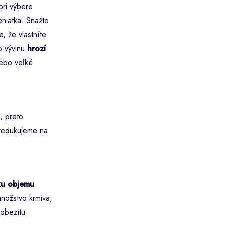
pri výbere
eniatka. Snažte
, že vlastníte
ho vývinu
hrozí
lebo veľké
, preto
 redukujeme na
u objemu
nožstvo krmiva,
 obezitu