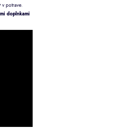
v
v potrave.
ými doplnkami