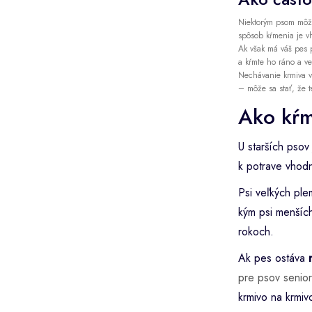
Niektorým psom môže
spôsob kŕmenia je vh
Ak však má váš pes 
a kŕmte ho ráno a ve
Nechávanie krmiva v
– môže sa stať, že t
Ako kŕm
U starších psov
k potrave vhod
Psi veľkých ple
kým psi menších
rokoch.
Ak pes ostáva
pre psov senio
krmivo na krmiv