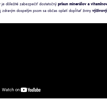
v je dôležité zabezpečiť dostatočný
prísun minerálov a vitamíno
aj zdravým dospelým psom sa občas oplatí dopĺňať živiny
výživov