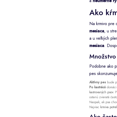
a
neúmerne rýc
Ako kŕm
Na krmivo pre d
mesiaca
, u st
a u veľkých ple
mesiaca
. Dospe
Množstvo 
Podobne ako pri
pes skonzumuje 
Aktívny pes
bude po
Po kastrácii
domáci m
kastrovaných psov
. 
ostanú zvieratá čast
Naopak, ak psa cho
Najviac
krmiva potr
Ako často