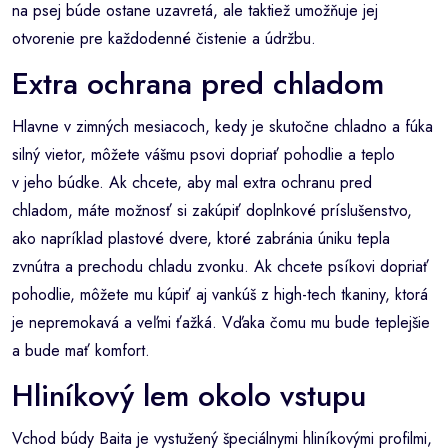
na psej búde ostane uzavretá, ale taktiež umožňuje jej
otvorenie pre každodenné čistenie a údržbu.
Extra ochrana pred chladom
Hlavne v zimných mesiacoch, kedy je skutočne chladno a fúka
silný vietor, môžete vášmu psovi dopriať pohodlie a teplo
v jeho búdke. Ak chcete, aby mal extra ochranu pred
chladom, máte možnosť si zakúpiť doplnkové príslušenstvo,
ako napríklad plastové dvere, ktoré zabránia úniku tepla
zvnútra a prechodu chladu zvonku. Ak chcete psíkovi dopriať
pohodlie, môžete mu kúpiť aj vankúš z high-tech tkaniny, ktorá
je nepremokavá a veľmi ťažká. Vďaka čomu mu bude teplejšie
a bude mať komfort.
Hliníkový lem okolo vstupu
Vchod búdy Baita je vystužený špeciálnymi hliníkovými profilmi,