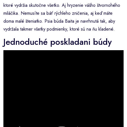
ktoré vydržia skutočne všetko. Aj hryzenie vášho štvornohého
miláčika. Nemusíte sa báť rýchleho zničenia, aj keď máte
doma malé šteniatko. Psia búda Baita je navrhnutá tak, aby
vydržala takmer všetky podmienky, ktoré sú na ňu kladené.
Jednoduché poskladani búdy