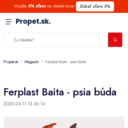
Využite
5% zľavu
na všetok tovar
Získať zľavu 5%
Propet.sk
.
Propet.sk
Magazín
Ferplast Baita - psia búda
Ferplast Baita - psia búda
2023-04-11 13:36:14