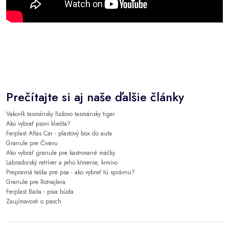
Prečítajte si aj naše ďalšie články
Vakovlk tasmánsky ľudovo tasmánsky tiger
Ako vybrať psovi kliešta?
Ferplast Atlas Car - plastový box do auta
Granule pre Čivavu
Ako vybrať granule pre kastrované mačky
Labradorský retríver a jeho kŕmenie, krmivo
Prepravná taška pre psa - ako vybrať tú správnu?
Granule pre Rotvajlera
Ferplast Baita - psia búda
Zaujímavosti o psoch